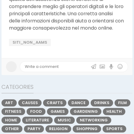
comprendere meglio gli operatori digitali e le loro
principali caratteristiche. Una corretta analisi
delle informazioni disponibili aiuta a orientarsi con
maggiore consapevolezza nel mondo online.
SITI_NON_AAMS
CATEGORIES
ART
CAUSES
CRAFTS
DANCE
DRINKS
FILM
FITNESS
FOOD
GAMES
GARDENING
HEALTH
HOME
LITERATURE
MUSIC
NETWORKING
OTHER
PARTY
RELIGION
SHOPPING
SPORTS