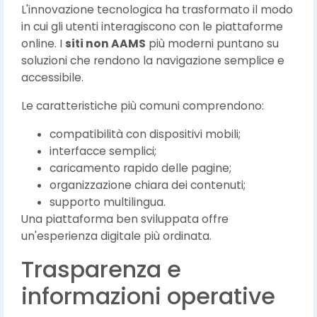
L'innovazione tecnologica ha trasformato il modo
in cui gli utenti interagiscono con le piattaforme
online. I
siti non AAMS
più moderni puntano su
soluzioni che rendono la navigazione semplice e
accessibile.
Le caratteristiche più comuni comprendono:
compatibilità con dispositivi mobili;
interfacce semplici;
caricamento rapido delle pagine;
organizzazione chiara dei contenuti;
supporto multilingua.
Una piattaforma ben sviluppata offre
un'esperienza digitale più ordinata.
Trasparenza e
informazioni operative