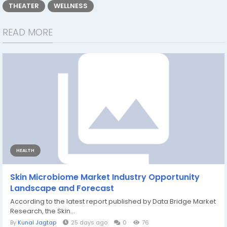
THEATER
WELLNESS
READ MORE
HEALTH
Skin Microbiome Market Industry Opportunity
Landscape and Forecast
According to the latest report published by Data Bridge Market
Research, the Skin...
By
Kunal Jagtap
25 days ago
0
76