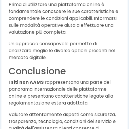
Prima di utilizzare una piattaforma online è
fondamentale conoscere le sue caratteristiche e
comprendere le condizioni applicabili. Informarsi
sulle modalità operative aiuta a effettuare una
valutazione più completa.
Un approccio consapevole permette di
analizzare meglio le diverse opzioni presenti nel
mercato digitale.
Conclusione
I
siti non AAMS
rappresentano una parte del
panorama internazionale delle piattaforme
online e presentano caratteristiche legate alla
regolamentazione estera adottata.
Valutare attentamente aspetti come sicurezza,
trasparenza, tecnologia, condizioni del servizio e
qualità dell'assistenza clienti consente di