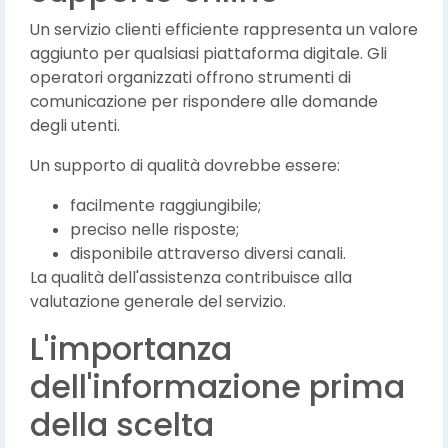
Un servizio clienti efficiente rappresenta un valore
aggiunto per qualsiasi piattaforma digitale. Gli
operatori organizzati offrono strumenti di
comunicazione per rispondere alle domande
degli utenti.
Un supporto di qualità dovrebbe essere:
facilmente raggiungibile;
preciso nelle risposte;
disponibile attraverso diversi canali.
La qualità dell'assistenza contribuisce alla
valutazione generale del servizio.
L'importanza
dell'informazione prima
della scelta