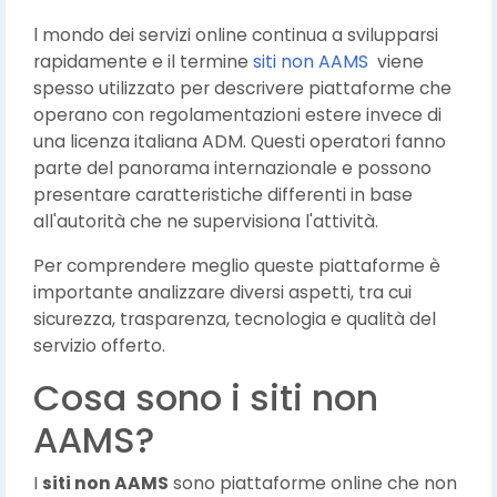
l mondo dei servizi online continua a svilupparsi
rapidamente e il termine
siti non AAMS
viene
spesso utilizzato per descrivere piattaforme che
operano con regolamentazioni estere invece di
una licenza italiana ADM. Questi operatori fanno
parte del panorama internazionale e possono
presentare caratteristiche differenti in base
all'autorità che ne supervisiona l'attività.
Per comprendere meglio queste piattaforme è
importante analizzare diversi aspetti, tra cui
sicurezza, trasparenza, tecnologia e qualità del
servizio offerto.
Cosa sono i siti non
AAMS?
I
siti non AAMS
sono piattaforme online che non