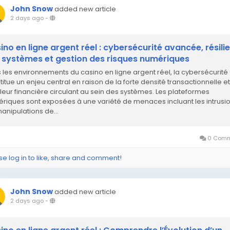
John Snow
added new article
2 days ago
-
ino en ligne argent réel : cybersécurité avancée, résili
 systèmes et gestion des risques numériques
 les environnements du casino en ligne argent réel, la cybersécurité
titue un enjeu central en raison de la forte densité transactionnelle e
aleur financière circulant au sein des systèmes. Les plateformes
riques sont exposées à une variété de menaces incluant les intrusio
manipulations de...
0 Comm
se log in to like, share and comment!
John Snow
added new article
2 days ago
-