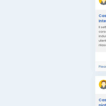
Cas
Int
Il s
cors
indu
uten
rila
Plea
Cas
pia