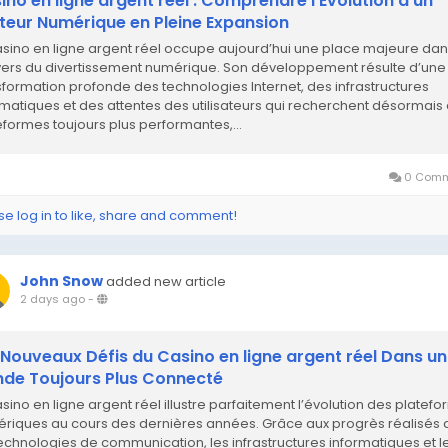
ino en ligne argent réel : Comprendre l’Évolution d’un
teur Numérique en Pleine Expansion
asino en ligne argent réel occupe aujourd’hui une place majeure da
ivers du divertissement numérique. Son développement résulte d’une
sformation profonde des technologies Internet, des infrastructures
rmatiques et des attentes des utilisateurs qui recherchent désormais
eformes toujours plus performantes,...
0 Comm
se log in to like, share and comment!
John Snow
added new article
2 days ago
-
 Nouveaux Défis du Casino en ligne argent réel Dans un
de Toujours Plus Connecté
asino en ligne argent réel illustre parfaitement l’évolution des platef
riques au cours des dernières années. Grâce aux progrès réalisés
technologies de communication, les infrastructures informatiques et l