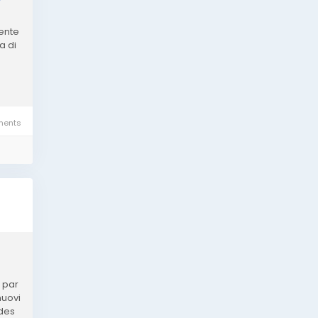
mente
a di
ents
 par
nuovi
 des