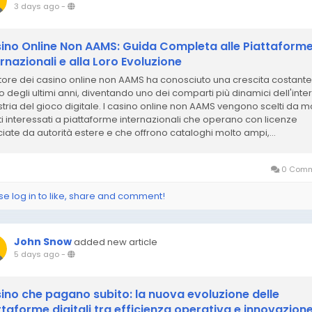
3 days ago
-
ino Online Non AAMS: Guida Completa alle Piattaform
ernazionali e alla Loro Evoluzione
ettore dei casino online non AAMS ha conosciuto una crescita costante
o degli ultimi anni, diventando uno dei comparti più dinamici dell'inte
stria del gioco digitale. I casino online non AAMS vengono scelti da mo
ti interessati a piattaforme internazionali che operano con licenze
sciate da autorità estere e che offrono cataloghi molto ampi,...
0 Comm
se log in to like, share and comment!
John Snow
added new article
5 days ago
-
ino che pagano subito: la nuova evoluzione delle
ttaforme digitali tra efficienza operativa e innovazion