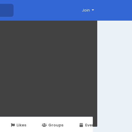
Join
Likes
Groups
Events