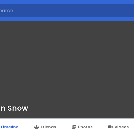
hn Snow
Timeline
Friends
Photos
Videos