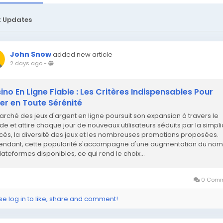
t Updates
John Snow
added new article
2 days ago
-
ino En Ligne Fiable : Les Critères Indispensables Pour
er en Toute Sérénité
arché des jeux d'argent en ligne poursuit son expansion à travers le
e et attire chaque jour de nouveaux utilisateurs séduits par la simpli
cès, la diversité des jeux et les nombreuses promotions proposées.
ndant, cette popularité s'accompagne d'une augmentation du no
lateformes disponibles, ce qui rend le choix...
0 Comm
se log in to like, share and comment!