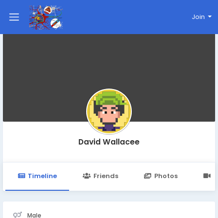
Join
David Wallacee
Timeline
Friends
Photos
V
Male