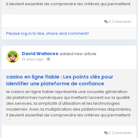
il devient essentiel de comprendre les critères qui permettent
d'évaluer leur...
0 Comments
Please log in to like, share and comment!
David Wallacee
added new article
19 days ago
-
casino en ligne fiable : Les points clés pour
identifier une plateforme de confiance
le casino en ligne fiable représente une nouvelle génération
de plateformes numériques qui mettent l'accent sur la qualité
des services, la simplicité d'utilisation et les technologies
modernes. Avec la multiplication des plateformes disponibles,
il devient essentiel de comprendre les critères qui permettent
d'évaluer leur...
0 Comments