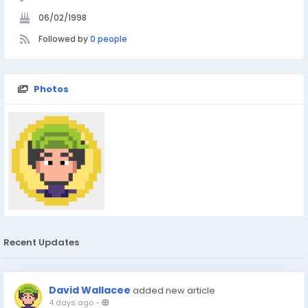
06/02/1998
Followed by
0 people
Photos
Recent Updates
David Wallacee
added new article
4 days ago
-