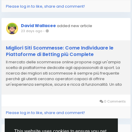
Please log in to like, share and comment!
David Wallacee
added new article
23 days ago
-
Migliori Siti Scommesse: Come Individuare le
Piattaforme di Betting più Complete
Il mercato delle scommesse online propone oggi un'ampia
scelta di piattaforme dedicate agli appassionati di sport. La
ricerca dei migliori siti scommesse è sempre più frequente
perché gli utenti cercano operatori capaci di offrire
un'esperienza semplice, sicura e ricca di funzionalità. Un sito
di scommesse di qualità non si valuta soltanto dal numero...
0 Comments
Please log in to like, share and comment!
More Stories
This website uses cookies to ensure you get