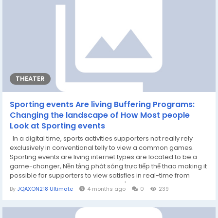
THEATER
Sporting events Are living Buffering Programs:
Changing the landscape of How Most people
Look at Sporting events
In a digital time, sports activities supporters not really rely
exclusively in conventional telly to view a common games.
Sporting events are living internet types are located to be a
game-changer, Nền tảng phát sóng trực tiếp thể thao making it
possible for supporters to view satisfies in real-time from
anywhere from the world. Whether it's sports, basketball
By
JQAXON218 Ultimate
4 months ago
0
239
game, playing golf, as well as esports, most of these types
deliver having access to are living messages,...