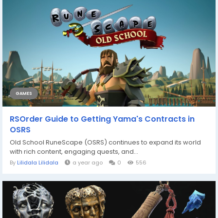
GAMES
RSOrder Guide to Getting Yama's Contracts in
OSRS
Old School RuneScape (OSRS) continues to expand its world
with rich content, engaging quests, and...
By
Lilidala Lilidala
a year ago
0
556