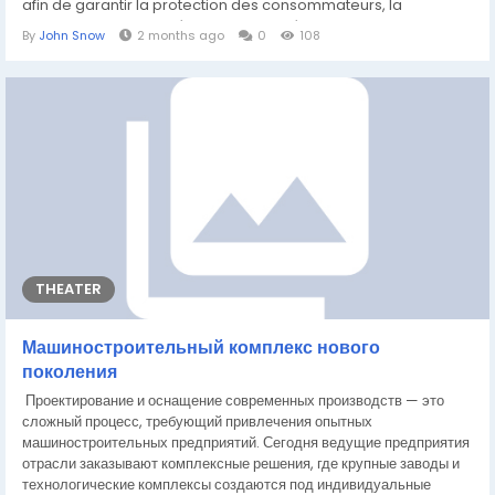
afin de garantir la protection des consommateurs, la
transparence des opérateurs et la prévention des abus
By
John Snow
2 months ago
0
108
potentiels. Un casino en ligne...
THEATER
Машиностроительный комплекс нового
поколения
Проектирование и оснащение современных производств — это
сложный процесс, требующий привлечения опытных
машиностроительных предприятий. Сегодня ведущие предприятия
отрасли заказывают комплексные решения, где крупные заводы и
технологические комплексы создаются под индивидуальные