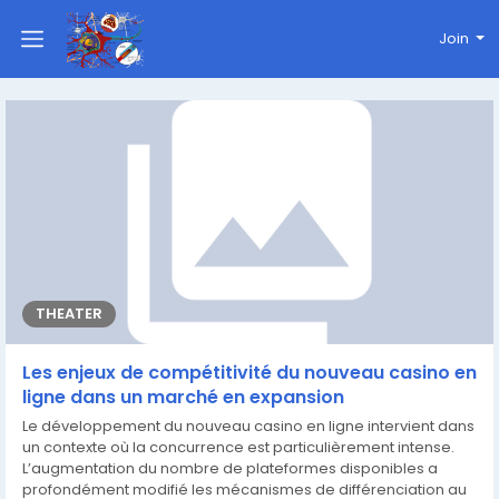
Join
THEATER
Les enjeux de compétitivité du nouveau casino en
ligne dans un marché en expansion
Le développement du nouveau casino en ligne intervient dans
un contexte où la concurrence est particulièrement intense.
L’augmentation du nombre de plateformes disponibles a
profondément modifié les mécanismes de différenciation au