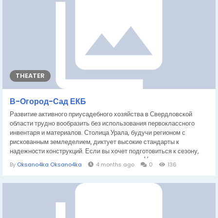
THEATER
В-Огород-Сад ЕКБ
Развитие активного приусадебного хозяйства в Свердловской
области трудно вообразить без использования первоклассного
инвентаря и материалов. Столица Урала, будучи регионом с
рискованным земледелием, диктует высокие стандарты к
надежности конструкций. Если вы хочет подготовиться к сезону,
оптимальным решением станет ресурс https://ekb.v-ogorod-
By
Oksano4ka Oksano4ka
4 months ago
0
136
sad.ru/, где собран исчерпывающий перечень продукции для
профессионального выращивания растений и ландшафтного
дизайна. Каталог продукции: От усиленных...