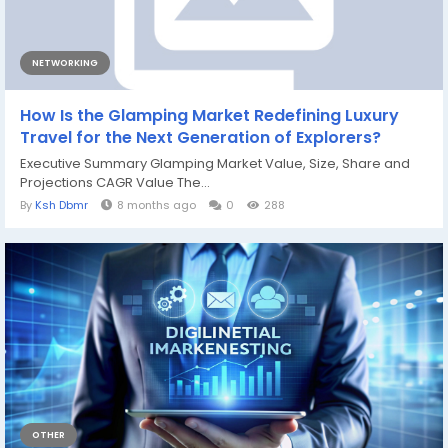
NETWORKING
How Is the Glamping Market Redefining Luxury
Travel for the Next Generation of Explorers?
Executive Summary Glamping Market Value, Size, Share and
Projections CAGR Value The...
By
Ksh Dbmr
8 months ago
0
288
OTHER