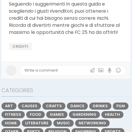
Seguendo i suggerimenti in questa guida e
scegliendo i giusti rivenditori, puoi ottenere i
crediti di cui hai bisogno senza correre rischi.
Ricorda di divertirti mentre giochi e di sfruttare al
massimo le opportunità che FC 25 ha da offrirti!
CREDITI
CATEGORIES
ART
CAUSES
CRAFTS
DANCE
DRINKS
FILM
FITNESS
FOOD
GAMES
GARDENING
HEALTH
HOME
LITERATURE
MUSIC
NETWORKING
OTHER
PARTY
RELIGION
SHOPPING
SPORTS