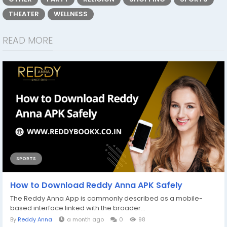
THEATER
WELLNESS
READ MORE
SPORTS
How to Download Reddy Anna APK Safely
The Reddy Anna App is commonly described as a mobile-
based interface linked with the broader...
By
Reddy Anna
a month ago
0
98