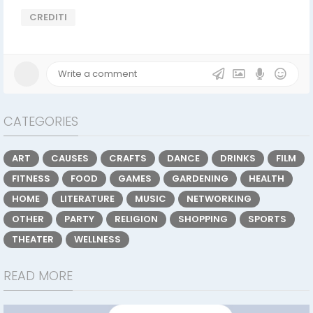
CREDITI
CATEGORIES
ART
CAUSES
CRAFTS
DANCE
DRINKS
FILM
FITNESS
FOOD
GAMES
GARDENING
HEALTH
HOME
LITERATURE
MUSIC
NETWORKING
OTHER
PARTY
RELIGION
SHOPPING
SPORTS
THEATER
WELLNESS
READ MORE