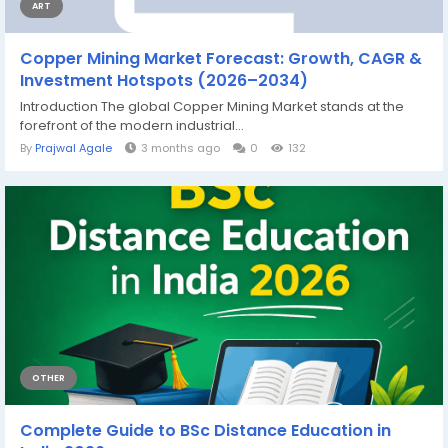
ART
Copper Mining Market Forecast: Growth, CAGR &
Investment Hotspots (2026–2034)
Introduction The global Copper Mining Market stands at the
forefront of the modern industrial...
By
Prajwal Agale
3 months ago
0
132
OTHER
Complete Guide to BSc Distance Education in