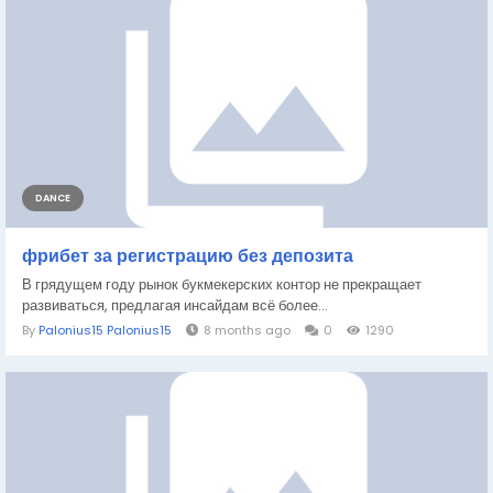
DANCE
фрибет за регистрацию без депозита
В грядущем году рынок букмекерских контор не прекращает
развиваться, предлагая инсайдам всё более...
By
Palonius15 Palonius15
8 months ago
0
1290