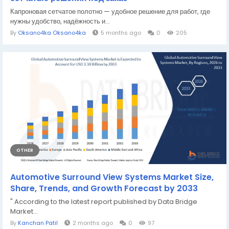
Капроновая сетчатое полотно — удобное решение для работ, где
нужны удобство, надёжность и...
By
Oksano4ka Oksano4ka
5 months ago
0
205
OTHER
Automotive Surround View Systems Market Size,
Share, Trends, and Growth Forecast by 2033
" According to the latest report published by Data Bridge
Market...
By
Kanchan Patil
2 months ago
0
97