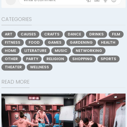
CATEGORIES
ART
CAUSES
CRAFTS
DANCE
DRINKS
FILM
FITNESS
FOOD
GAMES
GARDENING
HEALTH
HOME
LITERATURE
MUSIC
NETWORKING
OTHER
PARTY
RELIGION
SHOPPING
SPORTS
THEATER
WELLNESS
READ MORE