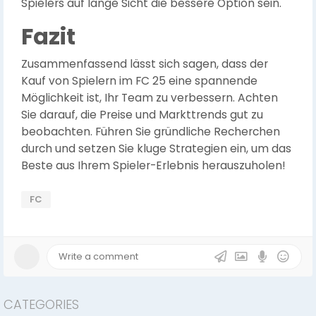
Spielers auf lange Sicht die bessere Option sein.
Fazit
Zusammenfassend lässt sich sagen, dass der
Kauf von Spielern im FC 25 eine spannende
Möglichkeit ist, Ihr Team zu verbessern. Achten
Sie darauf, die Preise und Markttrends gut zu
beobachten. Führen Sie gründliche Recherchen
durch und setzen Sie kluge Strategien ein, um das
Beste aus Ihrem Spieler-Erlebnis herauszuholen!
FC
CATEGORIES