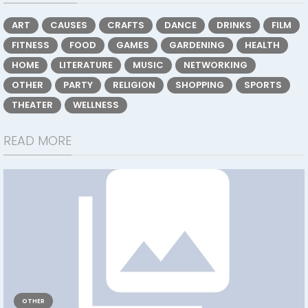
ART
CAUSES
CRAFTS
DANCE
DRINKS
FILM
FITNESS
FOOD
GAMES
GARDENING
HEALTH
HOME
LITERATURE
MUSIC
NETWORKING
OTHER
PARTY
RELIGION
SHOPPING
SPORTS
THEATER
WELLNESS
READ MORE
OTHER