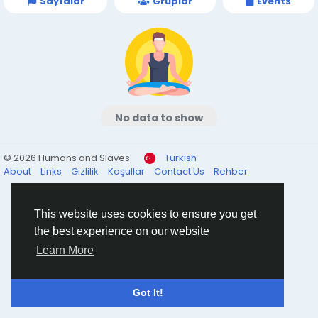
Sayfalar
Gruplar
Events
No data to show
© 2026 Humans and Slaves
Turkish
About
Links
Gizlilik
Koşullar
Contact Us
Rehber
This website uses cookies to ensure you get
the best experience on our website
Learn More
Got It!