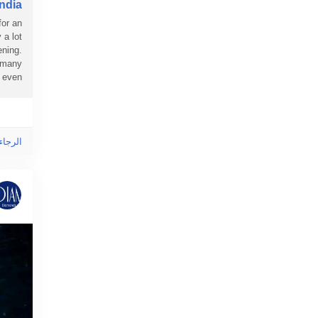
ndia
for an
 a lot
ening.
, many
ven...
الرجاء