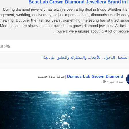
Best Lab Grown Diamond Jewellery Brand in I
Buying diamond jewellery has always been a big deal in India. Whether it’s 
agement, wedding, anniversary, or just a personal gift, diamonds usually carry
 meaning. But over the last few years, something interesting has started happ
More people are slowly shifting towards lab grown diamond jewellery. At first
buyers were unsure about it. A lot of people e
0 التعليقات
 تسجيل الدخول , للأعجاب والمشاركة والتعليق على هذا!
Diamos Lab Grown Diamond
إضافة مادة جديدة
منذ ٥ أشهر
-