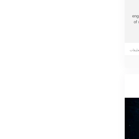
eng
of