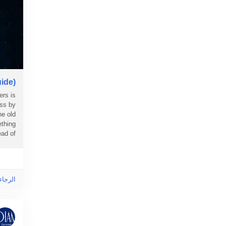
ide)
ers is
ess by
he old
ething
 of...
الرجاء