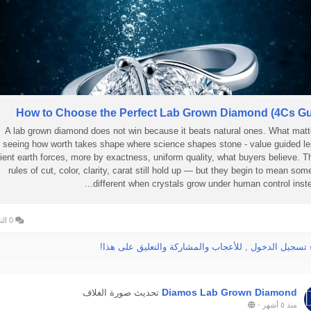
How to Choose the Perfect Lab Grown Diamond (4Cs Gu
A lab grown diamond does not win because it beats natural ones. What matt
seeing how worth takes shape where science shapes stone - value guided l
ient earth forces, more by exactness, uniform quality, what buyers believe. T
rules of cut, color, clarity, carat still hold up — but they begin to mean som
different when crystals grow under human control instead
0 التعليقات
 تسجيل الدخول , للأعجاب والمشاركة والتعليق على هذا!
Diamos Lab Grown Diamond
تحديث صورة الغلاف
منذ ٥ أشهر
-