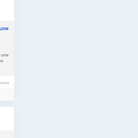
 une
, une
es
cties