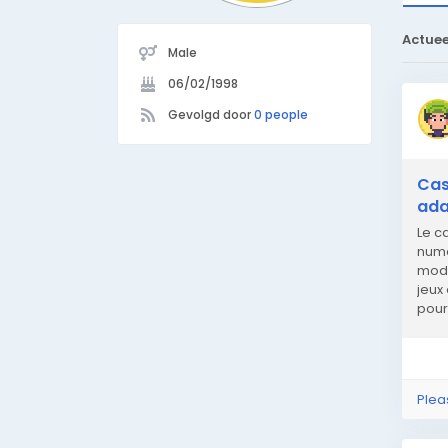
Actuee
Male
06/02/1998
Gevolgd door
0 people
Cas
ada
Le c
numé
mode
jeux
pour 
Plea