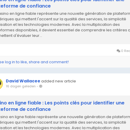
teforme de confiance
asino en ligne fiable représente une nouvelle génération de platefo
riques qui mettent l'accent sur la qualité des services, la simplicité
ilisation et les technologies modernes. Avec la multiplication des
eformes disponibles, il devient essentiel de comprendre les critères 
ettent d'évaluer leur...
0 Rea
se log in to like, share and comment!
David Wallacee
added new article
16 dagen geleden
-
no en ligne fiable : Les points clés pour identifier une
teforme de confiance
asino en ligne fiable représente une nouvelle génération de platefo
riques qui mettent l'accent sur la qualité des services, la simplicité
ilisation et les technologies modernes. Avec la multiplication des