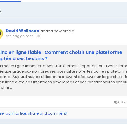
l
David Wallacee
added new article
één dag geleden
-
ino en ligne fiable : Comment choisir une plateforme
ptée à ses besoins ?
asino en ligne fiable est devenu un élément important du divertissem
rique grâce aux nombreuses possibilités offertes par les plateform
rnes. Aujourd'hui, les utilisateurs peuvent découvrir un large choix d
 en ligne avec des interfaces améliorées et des fonctionnalités conç
offrir...
0 Rea
se log in to like, share and comment!