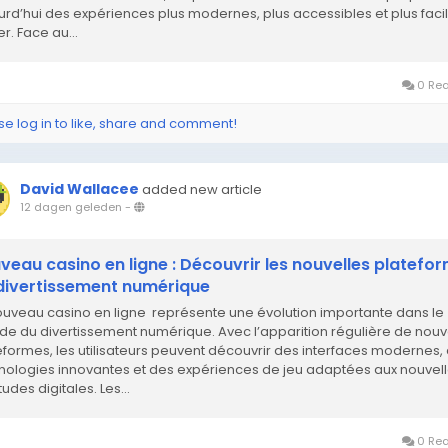
urd’hui des expériences plus modernes, plus accessibles et plus faci
ser. Face au...
0 Rea
se log in to like, share and comment!
David Wallacee
added new article
12 dagen geleden
-
veau casino en ligne : Découvrir les nouvelles platefo
divertissement numérique
ouveau casino en ligne représente une évolution importante dans le
e du divertissement numérique. Avec l’apparition régulière de nouv
eformes, les utilisateurs peuvent découvrir des interfaces modernes,
nologies innovantes et des expériences de jeu adaptées aux nouvel
udes digitales. Les...
0 Rea