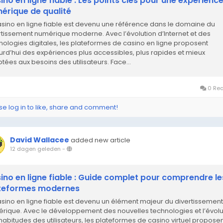
ino en ligne fiable : Les points clés pour une expérienc
érique de qualité
asino en ligne fiable est devenu une référence dans le domaine du
rtissement numérique moderne. Avec l’évolution d’Internet et des
nologies digitales, les plateformes de casino en ligne proposent
urd’hui des expériences plus accessibles, plus rapides et mieux
tées aux besoins des utilisateurs. Face...
0 Rea
se log in to like, share and comment!
David Wallacee
added new article
12 dagen geleden
-
ino en ligne fiable : Guide complet pour comprendre le
teformes modernes
asino en ligne fiable est devenu un élément majeur du divertissement
rique. Avec le développement des nouvelles technologies et l’évolu
habitudes des utilisateurs, les plateformes de casino virtuel propose