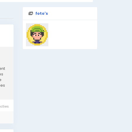
foto's
ent
es
e
ues
cties