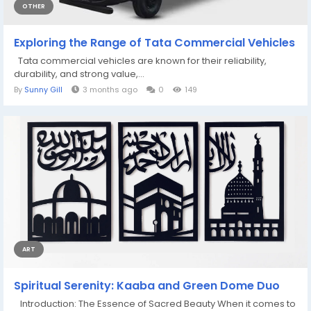
OTHER
Exploring the Range of Tata Commercial Vehicles
Tata commercial vehicles are known for their reliability,
durability, and strong value,...
By
Sunny Gill
3 months ago
0
149
ART
Spiritual Serenity: Kaaba and Green Dome Duo
Introduction: The Essence of Sacred Beauty When it comes to