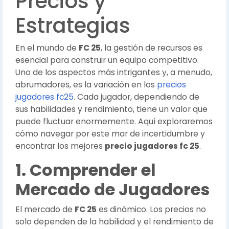
Precios y
Estrategias
En el mundo de
FC 25
, la gestión de recursos es
esencial para construir un equipo competitivo.
Uno de los aspectos más intrigantes y, a menudo,
abrumadores, es la variación en los
precios
jugadores fc25
. Cada jugador, dependiendo de
sus habilidades y rendimiento, tiene un valor que
puede fluctuar enormemente. Aquí exploraremos
cómo navegar por este mar de incertidumbre y
encontrar los mejores
precio jugadores fc 25
.
1. Comprender el
Mercado de Jugadores
El mercado de
FC 25
es dinámico. Los precios no
solo dependen de la habilidad y el rendimiento de