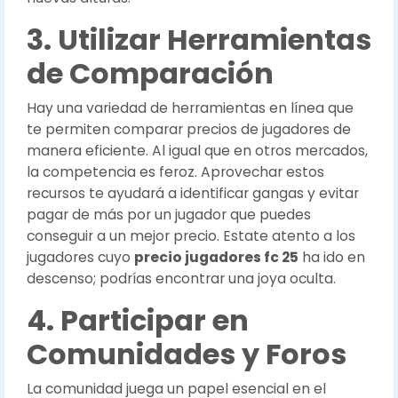
3. Utilizar Herramientas
de Comparación
Hay una variedad de herramientas en línea que
te permiten comparar precios de jugadores de
manera eficiente. Al igual que en otros mercados,
la competencia es feroz. Aprovechar estos
recursos te ayudará a identificar gangas y evitar
pagar de más por un jugador que puedes
conseguir a un mejor precio. Estate atento a los
jugadores cuyo
precio jugadores fc 25
ha ido en
descenso; podrías encontrar una joya oculta.
4. Participar en
Comunidades y Foros
La comunidad juega un papel esencial en el