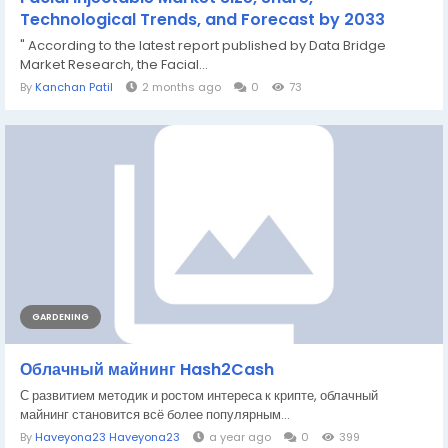
Technological Trends, and Forecast by 2033
" According to the latest report published by Data Bridge
Market Research, the Facial...
By
Kanchan Patil
2 months ago
0
73
GARDENING
Облачный майнинг Hash2Cash
С развитием методик и ростом интереса к крипте, облачный
майнинг становится всё более популярным...
By
Haveyona23 Haveyona23
a year ago
0
399