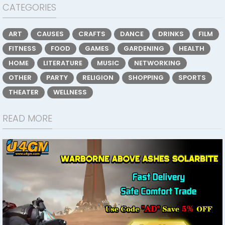
CATEGORIES
ART
CAUSES
CRAFTS
DANCE
DRINKS
FILM
FITNESS
FOOD
GAMES
GARDENING
HEALTH
HOME
LITERATURE
MUSIC
NETWORKING
OTHER
PARTY
RELIGION
SHOPPING
SPORTS
THEATER
WELLNESS
READ MORE