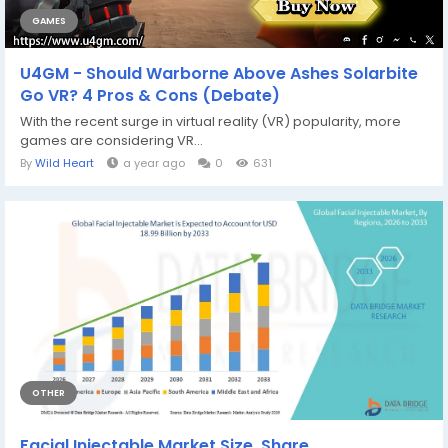
GAMES
U4GM - Should Warborne Above Ashes Solarbite
Go VR? 4 Pros & Cons (Debate)
With the recent surge in virtual reality (VR) popularity, more
games are considering VR...
By
Wild Heart
a year ago
0
631
OTHER
Facial Injectable Market Size, Share,