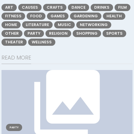
ART
CAUSES
CRAFTS
DANCE
DRINKS
FILM
FITNESS
FOOD
GAMES
GARDENING
HEALTH
HOME
LITERATURE
MUSIC
NETWORKING
OTHER
PARTY
RELIGION
SHOPPING
SPORTS
THEATER
WELLNESS
READ MORE
PARTY