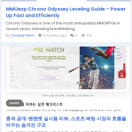
MMOexp Chrono Odyssey Leveling Guide – Power
Up Fast and Efficiently
Chrono Odyssey is one of the most anticipated MMORPGs in
recent years, blending breathtaking...
By
Chnabel Nevin
9 months ago
0
316
GAMES
충격 공개: 텐텐벳 실사용 리뷰, 스포츠 베팅 시장의 흐름을
바꾸는 숨겨진 구조