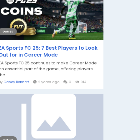
GAMES
EA Sports FC 25: 7 Best Players to Look
Out for in Career Mode
EA Sports FC 25 continues to make Career Mode
an essential part of the game, offering players
the...
By
Casey Bennett
2 years ago
0
914