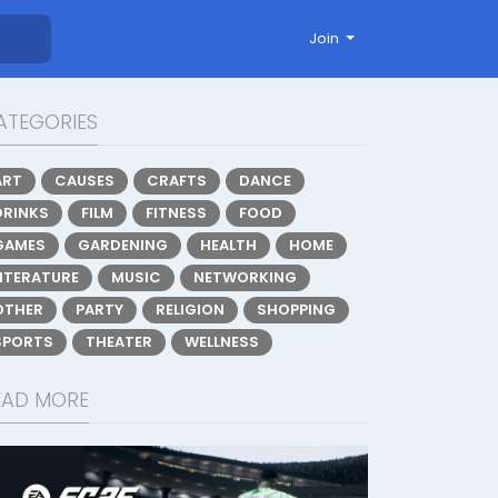
Join
ATEGORIES
ART
CAUSES
CRAFTS
DANCE
DRINKS
FILM
FITNESS
FOOD
GAMES
GARDENING
HEALTH
HOME
LITERATURE
MUSIC
NETWORKING
OTHER
PARTY
RELIGION
SHOPPING
SPORTS
THEATER
WELLNESS
EAD MORE