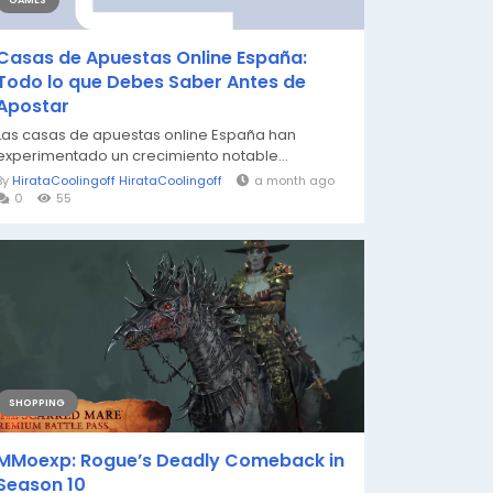
GAMES
Casas de Apuestas Online España:
Todo lo que Debes Saber Antes de
Apostar
Las casas de apuestas online España han
experimentado un crecimiento notable...
By
HirataCoolingoff HirataCoolingoff
a month ago
0
55
SHOPPING
MMoexp: Rogue’s Deadly Comeback in
Season 10