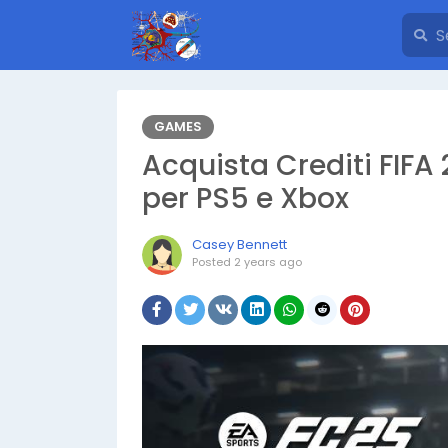
GAMES
Acquista Crediti FIFA 
per PS5 e Xbox
Casey Bennett
Posted
2 years ago