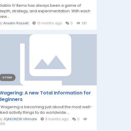
Diablo IV Items has always been a game of
depth, strategy, and experimentation. With each
new...
By
Anselm Rosseti
10 months ago
0
381
OTHER
Wagering: A new Total Information for
Beginners
Wagering is becoming just about the most well-
liked activity things to do worldwide....
By
JQAXON218 Ultimate
8 months ago
0
256