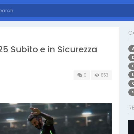
C
25 Subito e in Sicurezza
0
853
R