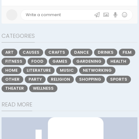
CATEGORIES
ART
CAUSES
CRAFTS
DANCE
DRINKS
FILM
FITNESS
FOOD
GAMES
GARDENING
HEALTH
HOME
LITERATURE
MUSIC
NETWORKING
OTHER
PARTY
RELIGION
SHOPPING
SPORTS
THEATER
WELLNESS
READ MORE