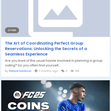
OTHER
The Art of Coordinating Perfect Group
Reservations: Unlocking the Secrets of a
Seamless Experience
Are you tired of the usual hassle involved in planning a group
outing? Do you often find yourself...
By
Steave Harikson
7 months ago
0
198