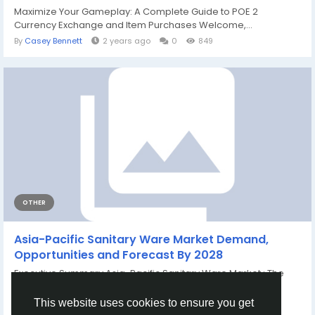
Maximize Your Gameplay: A Complete Guide to POE 2
Currency Exchange and Item Purchases Welcome,...
By
Casey Bennett
2 years ago
0
849
OTHER
Asia-Pacific Sanitary Ware Market Demand,
Opportunities and Forecast By 2028
Executive Summary Asia-Pacific Sanitary Ware Market : The
sanitary ware market is...
By
Rohan Sharma
a year ago
0
433
This website uses cookies to ensure you get