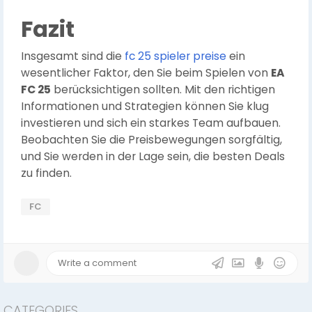
Fazit
Insgesamt sind die
fc 25 spieler preise
ein
wesentlicher Faktor, den Sie beim Spielen von
EA
FC 25
berücksichtigen sollten. Mit den richtigen
Informationen und Strategien können Sie klug
investieren und sich ein starkes Team aufbauen.
Beobachten Sie die Preisbewegungen sorgfältig,
und Sie werden in der Lage sein, die besten Deals
zu finden.
FC
CATEGORIES