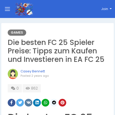
Join
GAMES
Die besten FC 25 Spieler
Preise: Tipps zum Kaufen
und Investieren in EA FC 25
Casey Bennett
Posted
2 years ago
0
862