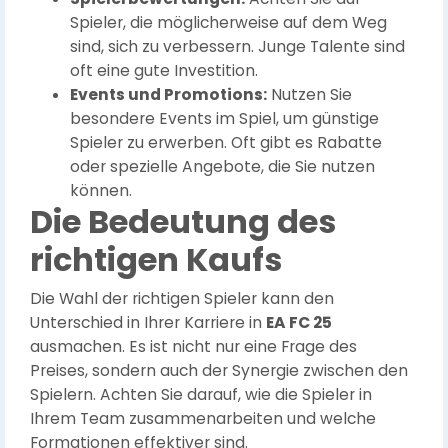
Spieler, die möglicherweise auf dem Weg
sind, sich zu verbessern. Junge Talente sind
oft eine gute Investition.
Events und Promotions:
Nutzen Sie
besondere Events im Spiel, um günstige
Spieler zu erwerben. Oft gibt es Rabatte
oder spezielle Angebote, die Sie nutzen
können.
Die Bedeutung des
richtigen Kaufs
Die Wahl der richtigen Spieler kann den
Unterschied in Ihrer Karriere in
EA FC 25
ausmachen. Es ist nicht nur eine Frage des
Preises, sondern auch der Synergie zwischen den
Spielern. Achten Sie darauf, wie die Spieler in
Ihrem Team zusammenarbeiten und welche
Formationen effektiver sind.