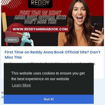
SPORTS
First Time on Reddy Anna Book Official Site? Don’t
Miss This
Visiting a new platform for the first time can be both exciting
and slightly confusing. When it...
By
Reddy Anna
2 months ago
0
110
This website uses cookies to ensure you get
the best experience on our website
Learn More
© 2026 Humans and Slaves
English
About
Links
Privacy
Terms
Contact Us
Directory
Got It!