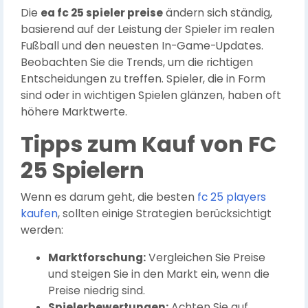
Die
ea fc 25 spieler preise
ändern sich ständig,
basierend auf der Leistung der Spieler im realen
Fußball und den neuesten In-Game-Updates.
Beobachten Sie die Trends, um die richtigen
Entscheidungen zu treffen. Spieler, die in Form
sind oder in wichtigen Spielen glänzen, haben oft
höhere Marktwerte.
Tipps zum Kauf von FC
25 Spielern
Wenn es darum geht, die besten
fc 25 players
kaufen
, sollten einige Strategien berücksichtigt
werden:
Marktforschung:
Vergleichen Sie Preise
und steigen Sie in den Markt ein, wenn die
Preise niedrig sind.
Spielerbewertungen:
Achten Sie auf