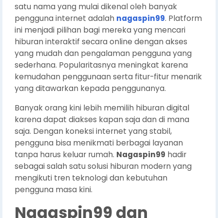
satu nama yang mulai dikenal oleh banyak
pengguna internet adalah
nagaspin99
. Platform
ini menjadi pilihan bagi mereka yang mencari
hiburan interaktif secara online dengan akses
yang mudah dan pengalaman pengguna yang
sederhana. Popularitasnya meningkat karena
kemudahan penggunaan serta fitur-fitur menarik
yang ditawarkan kepada penggunanya.
Banyak orang kini lebih memilih hiburan digital
karena dapat diakses kapan saja dan di mana
saja. Dengan koneksi internet yang stabil,
pengguna bisa menikmati berbagai layanan
tanpa harus keluar rumah.
Nagaspin99
hadir
sebagai salah satu solusi hiburan modern yang
mengikuti tren teknologi dan kebutuhan
pengguna masa kini.
Nagaspin99 dan