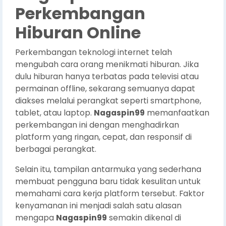
Perkembangan
Hiburan Online
Perkembangan teknologi internet telah
mengubah cara orang menikmati hiburan. Jika
dulu hiburan hanya terbatas pada televisi atau
permainan offline, sekarang semuanya dapat
diakses melalui perangkat seperti smartphone,
tablet, atau laptop.
Nagaspin99
memanfaatkan
perkembangan ini dengan menghadirkan
platform yang ringan, cepat, dan responsif di
berbagai perangkat.
Selain itu, tampilan antarmuka yang sederhana
membuat pengguna baru tidak kesulitan untuk
memahami cara kerja platform tersebut. Faktor
kenyamanan ini menjadi salah satu alasan
mengapa
Nagaspin99
semakin dikenal di