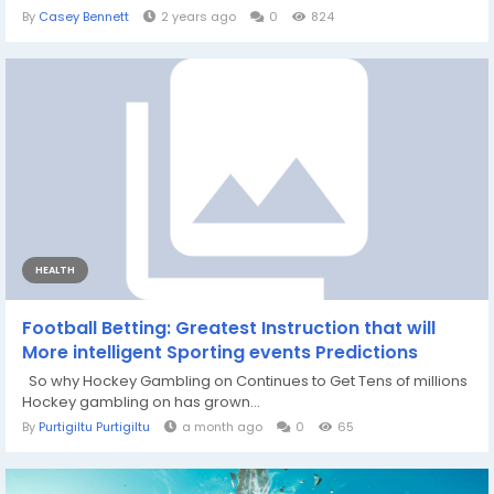
By
Casey Bennett
2 years ago
0
824
HEALTH
Football Betting: Greatest Instruction that will
More intelligent Sporting events Predictions
So why Hockey Gambling on Continues to Get Tens of millions
Hockey gambling on has grown...
By
Purtigiltu Purtigiltu
a month ago
0
65