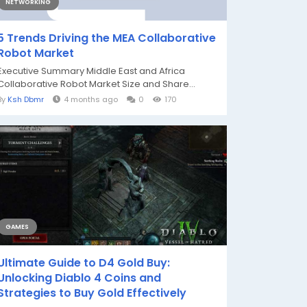
NETWORKING
5 Trends Driving the MEA Collaborative
Robot Market
Executive Summary Middle East and Africa
Collaborative Robot Market Size and Share...
By
Ksh Dbmr
4 months ago
0
170
GAMES
Ultimate Guide to D4 Gold Buy:
Unlocking Diablo 4 Coins and
Strategies to Buy Gold Effectively