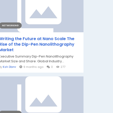
NETWORKING
Writing the Future at Nano Scale The
Rise of the Dip-Pen Nanolithography
Market
Executive Summary Dip-Pen Nanolithography
Market Size and Share: Global Industry...
By
Ksh Dbmr
9 months ago
0
277