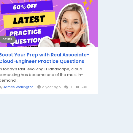
OTHER
Boost Your Prep with Real Associate-
Cloud-Engineer Practice Questions
In today’s fast-evolving IT landscape, cloud
computing has become one of the most in-
demand...
By
James Wellington
a year ago
0
530