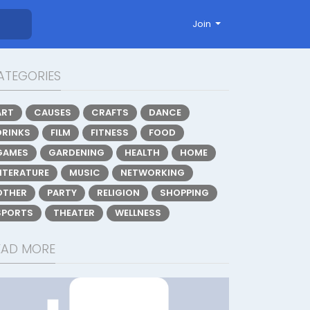
Join
ATEGORIES
ART
CAUSES
CRAFTS
DANCE
DRINKS
FILM
FITNESS
FOOD
GAMES
GARDENING
HEALTH
HOME
LITERATURE
MUSIC
NETWORKING
OTHER
PARTY
RELIGION
SHOPPING
SPORTS
THEATER
WELLNESS
EAD MORE