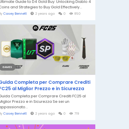
Ultimate Guide to D4 Gold Buy: Unlocking Diablo 4
Coins and Strategies to Buy Gold Effectively...
By
Casey Bennett
2 years ago
0
850
GAMES
Guida Completa per Comprare Crediti
FC25 al Miglior Prezzo e in Sicurezza
Guida Completa per Comprare Crediti FC25 al
Miglior Prezzo e in Sicurezza Se sei un
appassionato...
By
Casey Bennett
2 years ago
0
719