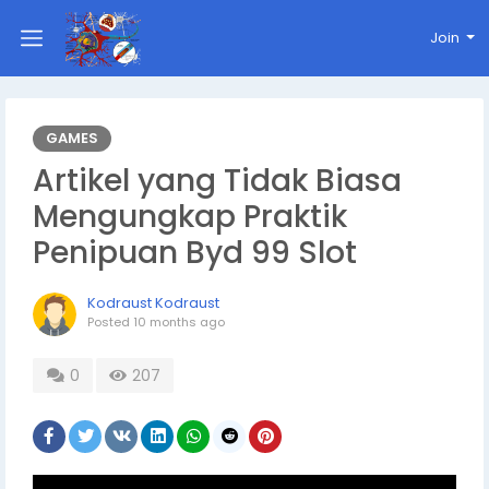
Join
GAMES
Artikel yang Tidak Biasa
Mengungkap Praktik
Penipuan Byd 99 Slot
Kodraust Kodraust
Posted
10 months ago
0
207