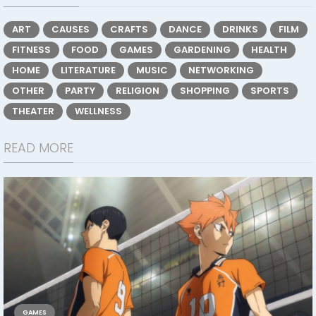
ART
CAUSES
CRAFTS
DANCE
DRINKS
FILM
FITNESS
FOOD
GAMES
GARDENING
HEALTH
HOME
LITERATURE
MUSIC
NETWORKING
OTHER
PARTY
RELIGION
SHOPPING
SPORTS
THEATER
WELLNESS
READ MORE
GAMES