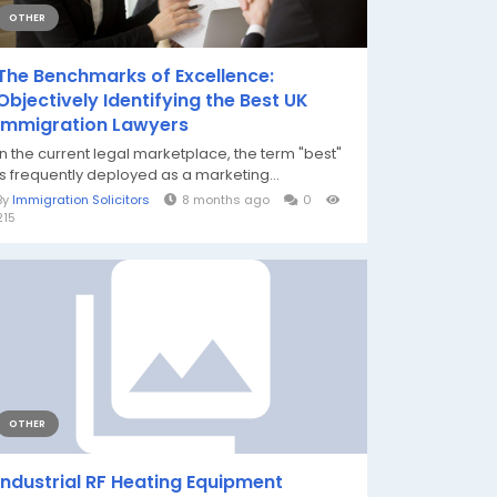
OTHER
The Benchmarks of Excellence:
Objectively Identifying the Best UK
Immigration Lawyers
In the current legal marketplace, the term "best"
is frequently deployed as a marketing...
By
Immigration Solicitors
8 months ago
0
215
OTHER
Industrial RF Heating Equipment