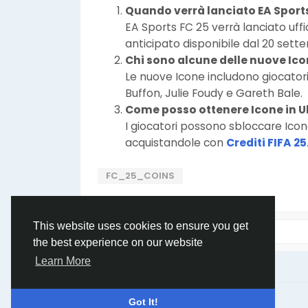
Quando verrà lanciato EA Sports
EA Sports FC 25 verrà lanciato uff
anticipato disponibile dal 20 sette
Chi sono alcune delle nuove Ico
Le nuove Icone includono giocator
Buffon, Julie Foudy e Gareth Bale.
Come posso ottenere Icone in U
I giocatori possono sbloccare Ico
acquistandole con
Crediti FIFA 25
FC_25_COINS
This website uses cookies to ensure you get
the best experience on our website
Learn More
© 2026 Humans and Slaves
English
Got It!