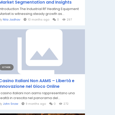
Market Segmentation and Insights
Introduction The Industrial RF Heating Equipment
Market is witnessing steady growth as...
By
Nila Jadhav
10 months ago
0
297
OTHER
Casino Italiani Non AAMS – Libertà e
Innovazione nel Gioco Online
I casino italiani non aams rappresentano una
realtà in crescita nel panorama del...
By
John Snow
9 months ago
0
272