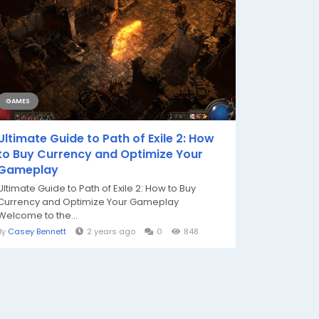
GAMES
Ultimate Guide to Path of Exile 2: How
to Buy Currency and Optimize Your
Gameplay
Ultimate Guide to Path of Exile 2: How to Buy
Currency and Optimize Your Gameplay
Welcome to the...
By
Casey Bennett
2 years ago
0
848