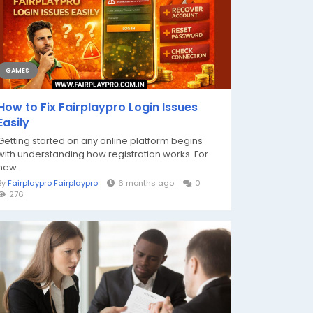
GAMES
How to Fix Fairplaypro Login Issues
Easily
Getting started on any online platform begins
with understanding how registration works. For
new...
By
Fairplaypro Fairplaypro
6 months ago
0
276