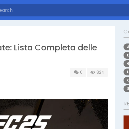
C
te: Lista Completa delle
0
824
R