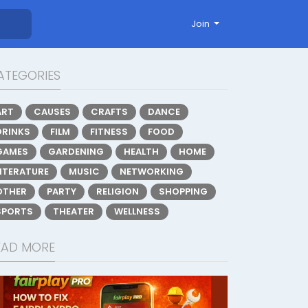
Join
ATEGORIES
ART
CAUSES
CRAFTS
DANCE
DRINKS
FILM
FITNESS
FOOD
GAMES
GARDENING
HEALTH
HOME
LITERATURE
MUSIC
NETWORKING
OTHER
PARTY
RELIGION
SHOPPING
SPORTS
THEATER
WELLNESS
EAD MORE