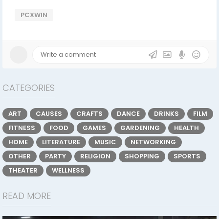
PCXWIN
CATEGORIES
ART
CAUSES
CRAFTS
DANCE
DRINKS
FILM
FITNESS
FOOD
GAMES
GARDENING
HEALTH
HOME
LITERATURE
MUSIC
NETWORKING
OTHER
PARTY
RELIGION
SHOPPING
SPORTS
THEATER
WELLNESS
READ MORE