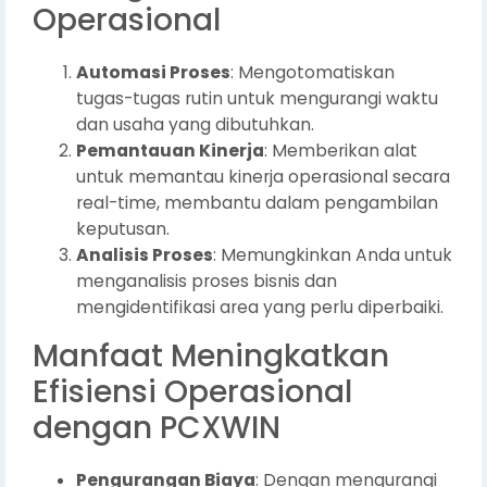
Operasional
Automasi Proses
: Mengotomatiskan
tugas-tugas rutin untuk mengurangi waktu
dan usaha yang dibutuhkan.
Pemantauan Kinerja
: Memberikan alat
untuk memantau kinerja operasional secara
real-time, membantu dalam pengambilan
keputusan.
Analisis Proses
: Memungkinkan Anda untuk
menganalisis proses bisnis dan
mengidentifikasi area yang perlu diperbaiki.
Manfaat Meningkatkan
Efisiensi Operasional
dengan PCXWIN
Pengurangan Biaya
: Dengan mengurangi