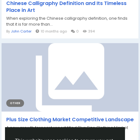
Chinese Calligraphy Definition and Its Timeless
Place in Art
When exploring the Chinese calligraphy definition, one finds
that it is far more than...
By
John Carter
10 months ago
0
394
OTHER
Plus Size Clothing Market Competitive Landscape
A new growth forecast report titled Plus Size Clothing Market
Share, Size, Trends, Industry...