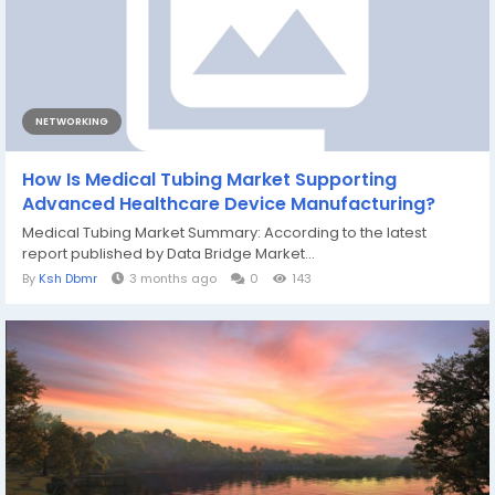
NETWORKING
How Is Medical Tubing Market Supporting
Advanced Healthcare Device Manufacturing?
Medical Tubing Market Summary: According to the latest
report published by Data Bridge Market...
By
Ksh Dbmr
3 months ago
0
143