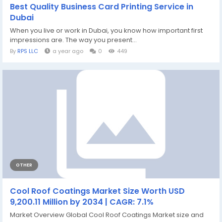
Best Quality Business Card Printing Service in
Dubai
When you live or work in Dubai, you know how important first
impressions are. The way you present...
By
RPS LLC
a year ago
0
449
OTHER
Cool Roof Coatings Market Size Worth USD
9,200.11 Million by 2034 | CAGR: 7.1%
Market Overview Global Cool Roof Coatings Market size and