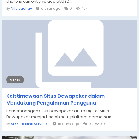
share is currently valued at USD...
By
Nila Jadhav
a year ago
0
484
OTHER
Keistimewaan Situs Dewapoker dalam
Mendukung Pengalaman Pengguna
Perkembangan Situs Dewapoker di Era Digital Situs
Dewapoker menjadi salah satu platform permainan...
By
SEO Backlink Services
15 days ago
0
30