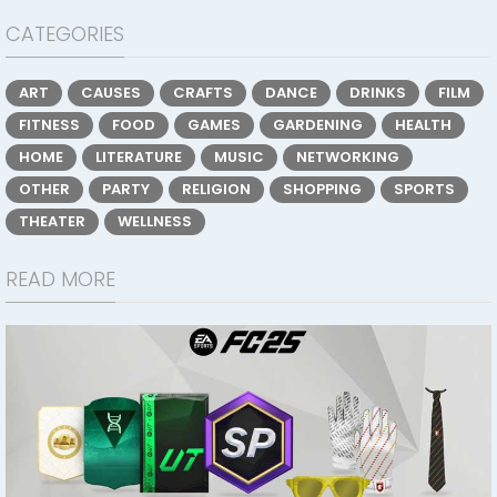
CATEGORIES
ART
CAUSES
CRAFTS
DANCE
DRINKS
FILM
FITNESS
FOOD
GAMES
GARDENING
HEALTH
HOME
LITERATURE
MUSIC
NETWORKING
OTHER
PARTY
RELIGION
SHOPPING
SPORTS
THEATER
WELLNESS
READ MORE