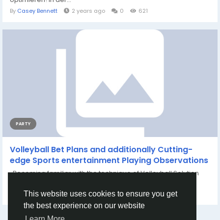
By
Casey Bennett
2 years ago
0
621
PARTY
Volleyball Bet Plans and additionally Cutting-
edge Sports entertainment Playing Observations
Becoming familiar with the technique of Volleyball Solution
Volleyball solution is all the...
By
Purtigiltu Purtigiltu
3 months ago
0
97
This website uses cookies to ensure you get
the best experience on our website
Learn More