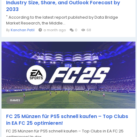
Industry Size, Share, and Outlook Forecast by
2033
" According to the latest report published by Data Bridge
Market Research, the Middle...
By
Kanchan Patil
a month ago
0
68
GAMES
FC 25 Münzen für PS5 schnell kaufen – Top Clubs
in EA FC 25 optimieren!
FC 25 Münzen für PS5 schnell kaufen – Top Clubs in EA FC 25
optimieren! In der...