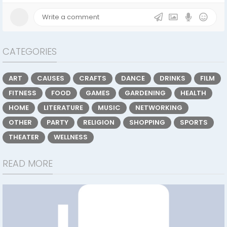
CATEGORIES
ART
CAUSES
CRAFTS
DANCE
DRINKS
FILM
FITNESS
FOOD
GAMES
GARDENING
HEALTH
HOME
LITERATURE
MUSIC
NETWORKING
OTHER
PARTY
RELIGION
SHOPPING
SPORTS
THEATER
WELLNESS
READ MORE