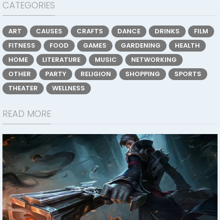
CATEGORIES
ART
CAUSES
CRAFTS
DANCE
DRINKS
FILM
FITNESS
FOOD
GAMES
GARDENING
HEALTH
HOME
LITERATURE
MUSIC
NETWORKING
OTHER
PARTY
RELIGION
SHOPPING
SPORTS
THEATER
WELLNESS
READ MORE