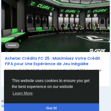
GAMES
Acheter Crédits FC 25 : Maximisez Votre Crédit
FIFA pour Une Expérience de Jeu Inégalée
Acheter Crédits FC 25 : Maximisez Votre Crédit FIFA pour Une
Expérience de...
By
Casey Bennett
2 years ago
0
615
This website uses cookies to ensure you get
the best experience on our website
Learn More
© 2026 Humans and Slaves
English
About
Links
Privacy
Terms
Contact Us
Directory
Got It!