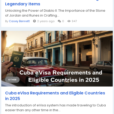
Legendary Items
Unlocking the Power of Diablo II: The Importance of the Stone
of Jordan and Runes in Crafting...
By
Casey Bennett
2 years ago
0
947
OTHER
Cuba eVisa Requirements and Eligible Countries
in 2025
The introduction of eVisa system has made traveling to Cuba
easier than any other time in the...