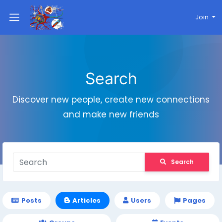
Join
Search
Discover new people, create new connections
and make new friends
Search
Posts
Articles
Users
Pages