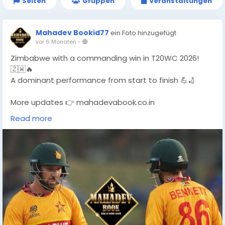
Seiten
Gruppen
Veranstaltungen
Mahadev Bookid77
ein Foto hinzugefügt
vor 6 Monaten
-
Zimbabwe with a commanding win in T20WC 2026!
🇿🇼🔥
A dominant performance from start to finish 💪🏏
More updates 👉 mahadevabook.co.in
Read more
#T20WC2026
#ZimbabweWin
#CricketUpdate
#T20WorldCup
#MahadevBook