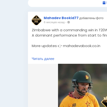
Mahadev Bookid77
добавлены фото
6 месяцев назад
-
Zimbabwe with a commanding win in T20W
A dominant performance from start to fini
More updates 👉 mahadevabook.co.in
#T20WC2026
#ZimbabweWin
#CricketUp
Читать далее