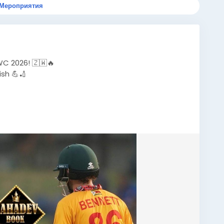
Мероприятия
C 2026! 🇿🇼🔥
sh 💪🏏
date
#T20WorldCup
#MahadevBook