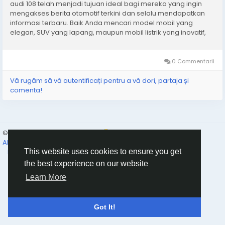
audi 108 telah menjadi tujuan ideal bagi mereka yang ingin
mengakses berita otomotif terkini dan selalu mendapatkan
informasi terbaru. Baik Anda mencari model mobil yang
elegan, SUV yang lapang, maupun mobil listrik yang inovatif,
audi 108 menyediakan cara mudah untuk mendapatkan
wawasan mengenai berbagai penawaran kelas dunia dari
Audi....
0 Commentarii
Vă rugăm să vă autentificați pentru a vă dori, partaja și
comenta!
© 2026 Humans and Slaves
Romaian
About
Links
Confidențialitate
Termeni
Contacteaza-ne
Director
This website uses cookies to ensure you get
the best experience on our website
Learn More
Got It!