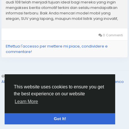
audi 108 telah menjadi tujuan ideal bagi mereka yang ingin
mengakses berita otomotif terkini dan selalu mendapatkan
informasi terbaru. Baik Anda mencari model mobil yang
elegan, SUV yang lapang, maupun mobil listrik yang inovatif,
audi 108 menyediakan cara mudah untuk mendapatkan
wawasan mengenai berbagai penawaran kelas dunia dari
Audi....
0 Commenti
Effettua l'accesso per mettere mi piace, condividere e
commentare!
© 2026 Humans and Slaves
Italiano
About
Links
Privacy
Termini e Condizioni
Contattaci
Elenco
This website uses cookies to ensure you get
the best experience on our website
Learn More
Got It!