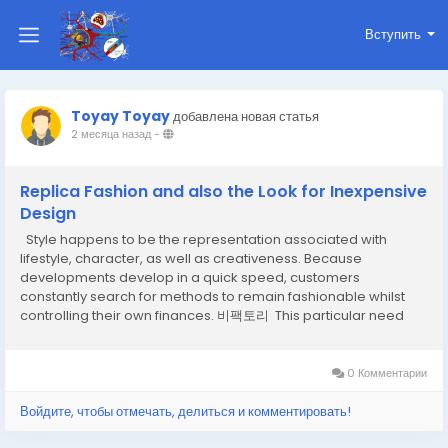
Вступить
Toyay Toyay
добавлена новая статья
2 месяца назад
-
Replica Fashion and also the Look for Inexpensive
Design
Style happens to be the representation associated with
lifestyle, character, as well as creativeness. Because
developments develop in a quick speed, customers
constantly search for methods to remain fashionable whilst
controlling their own finances. 비팩토리 This particular need
offers led towards the presence associated with reproduction
style, that has turned into a significant a...
0 Комментарии
Войдите, чтобы отмечать, делиться и комментировать!