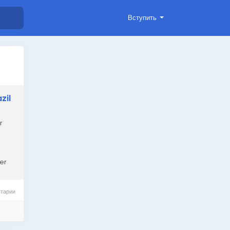
Вступить
zil
r
er
тарии