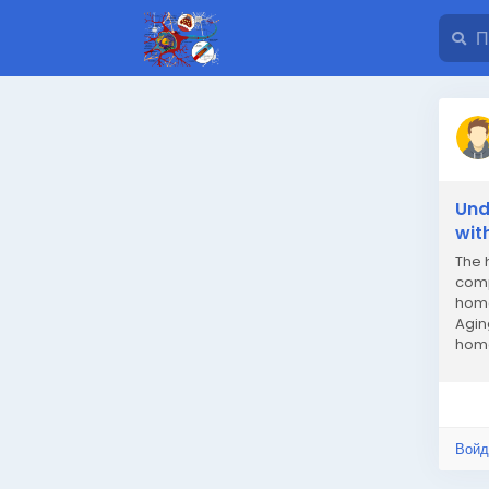
Und
wit
The 
comp
home
Agin
home
just...
Войд