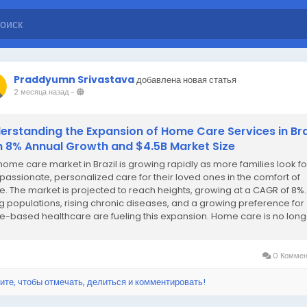
Praddyumn Srivastava
добавлена новая статья
2 месяца назад
-
erstanding the Expansion of Home Care Services in Bra
h 8% Annual Growth and $4.5B Market Size
home care market in Brazil is growing rapidly as more families look fo
assionate, personalized care for their loved ones in the comfort of
. The market is projected to reach heights, growing at a CAGR of 8%.
g populations, rising chronic diseases, and a growing preference for
-based healthcare are fueling this expansion. Home care is no long
0 Коммен
ите, чтобы отмечать, делиться и комментировать!