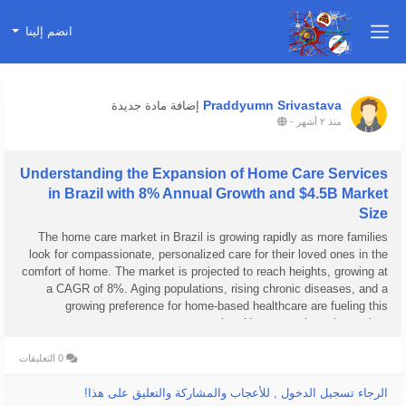
انضم إلينا
Praddyumn Srivastava
إضافة مادة جديدة
منذ ٢ أشهر
-
Understanding the Expansion of Home Care Services
in Brazil with 8% Annual Growth and $4.5B Market
Size
The home care market in Brazil is growing rapidly as more families
look for compassionate, personalized care for their loved ones in the
comfort of home. The market is projected to reach heights, growing at
a CAGR of 8%. Aging populations, rising chronic diseases, and a
growing preference for home-based healthcare are fueling this
expansion. Home care is no longer just...
0 التعليقات
الرجاء تسجيل الدخول , للأعجاب والمشاركة والتعليق على هذا!