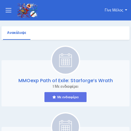
Γίνε Μέλος
Ανακάλυψε
MMOexp Path of Exile: Starforge’s Wrath
1 Με ενδιαφέρει
Με ενδιαφέρει