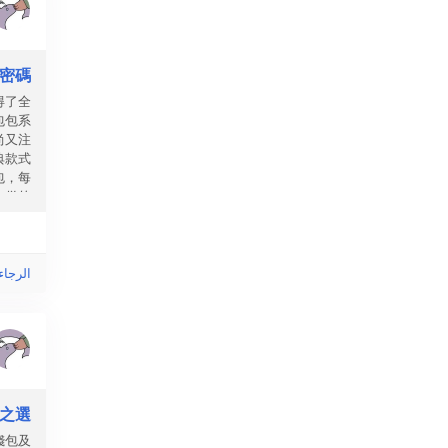
尚密碼
得了全
包包系
尚又注
典款式
包，每
心儀的
h...
الرجاء
華之選
錢包及