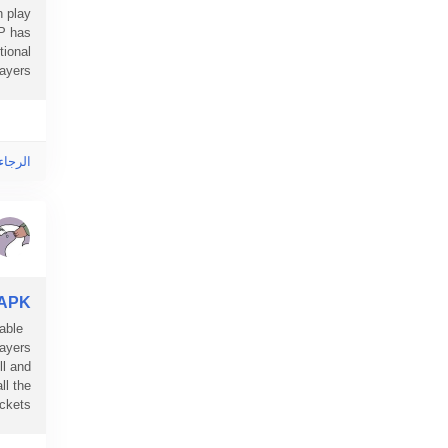
n play
IP has
tional
ers...
الرجاء
 APK
able
layers
ll and
ll the
ets...