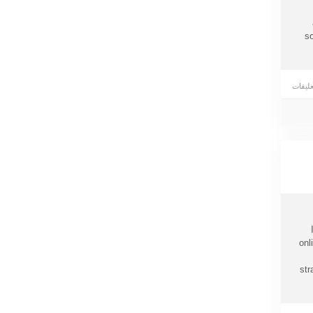
so
onl
str