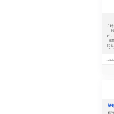
在時
球
列，
重
的包
壹件
解
在時