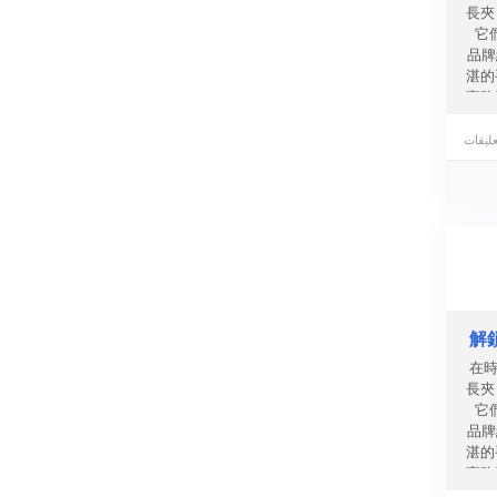
長夾
它
品牌
湛的
商務
人的
零錢
圖
解
在時
長夾
它
品牌
湛的
商務
人的