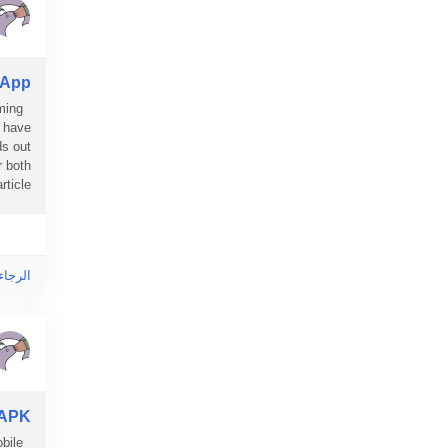
 App
ming
y have
s out
r both
cle...
الرجاء
 APK
bile