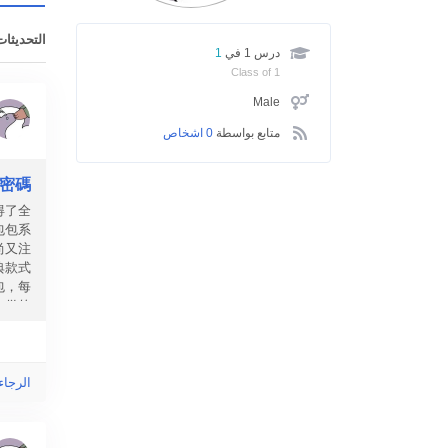
التحديثات
درس 1 في
1
Class of 1
Male
متابع بواسطة
0 اشخاص
尚密碼
得了全
包包系
尚又注
典款式
包，每
心儀的
h...
الرجاء