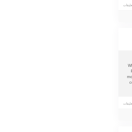
零錢
圖
Wh
mo
c