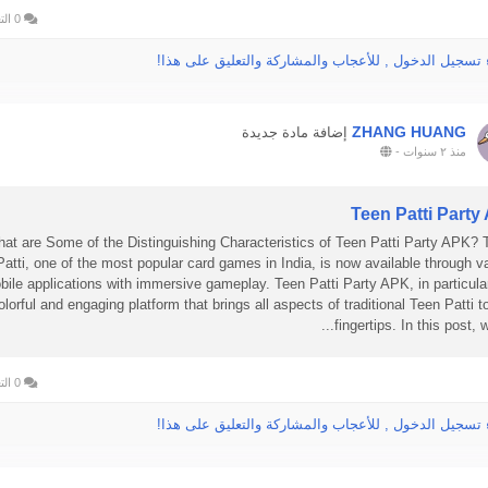
袋，輕松滿足您的日常所需。其獨特的設計元素，如標志性的金屬Logo或精致
0 التعليقات
案，更是爲整體造型增添了幾分時尚感。 對于追求實用與美觀並重的時尚達人
 تسجيل الدخول , للأعجاب والمشاركة والتعليق على هذا!
ZHANG HUANG
إضافة مادة جديدة
منذ ٢ سنوات
-
Teen Patti Party
at are Some of the Distinguishing Characteristics of Teen Patti Party APK? 
Patti, one of the most popular card games in India, is now available through v
bile applications with immersive gameplay. Teen Patti Party APK, in particular
olorful and engaging platform that brings all aspects of traditional Teen Patti t
fingertips. In this post, we 
0 التعليقات
 تسجيل الدخول , للأعجاب والمشاركة والتعليق على هذا!