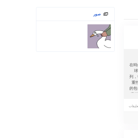
صور
在時
球
列，
重
的包
壹件