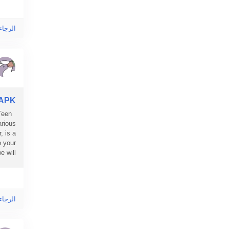
的印花
來說，
celine...
الرجاء
 APK
Teen
arious
, is a
o your
will...
الرجاء