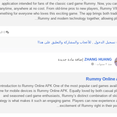
application intended for fans of the classic card game Rummy. Now, you ca
anytime, anywhere at no cost. From old-time pros to new players, Rummy V
mething for everyone who loves this exciting game. The app brings both tradi
Rummy and modern technology together, allowing play
0 التعليقات
 تسجيل الدخول , للأعجاب والمشاركة والتعليق على هذا!
ZHANG HUANG
إضافة مادة جديدة
منذ ٢ سنوات
-
Rummy Online
Introduction to Rummy Online APK One of the most popular card games avail
ine for mobile devices is Rummy Online APK. Equally loved by both casual p
and seasoned card game enthusiasts, Rummy’s distinct combination of ski
ategy is what makes it such an engaging game. Players can now experience a
excitement of Rummy right in their pock