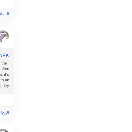
الرجاء
 APK
 the
 often
, it’s
ith an
 Try...
الرجاء