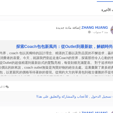
 الأخيرة
ZHANG HUANG
إضافة مادة جديدة
منذ ٢ سنوات
-
探索Coach包包新風尚：從Outlet到最新款，解鎖時
尚界，coach 包以其獨特的設計理念、精湛的工藝以及對品質的不懈追求，贏
消費者的喜愛。今天，就讓我們壹起走進Coach的世界，探索那些令人心動的
從Outlet的超值精選到最新款式的驚豔亮相，每壹刻都充滿驚喜。 對于追求時
性價比的妳來說，coach outlet無疑是淘寶好物的絕佳去處。這裏彙聚了衆多經
包，以更親民的價格等待著妳的發現。從簡約大方的單肩包到複古優雅的手提
商品都經過精心挑選，確保品質與正價商品無異。在Outlet中，妳不僅能找到
包包，還能享受到購物的樂趣與滿足感。 提到coac
0 التعليقات
 تسجيل الدخول , للأعجاب والمشاركة والتعليق على هذا!