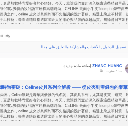
，更是無數時尚愛好者的心頭好。今天，就讓我們壹起深入探索這些精致單品
們如何以獨特的設計語言诠釋高端時尚。CELINE 亮面小牛皮Triomphe鍊帶皮夾
經典之作，celine 皮夾以其簡約而不失格調的設計著稱。精選上乘皮革材質，
手工技藝，每壹道縫線都透露出匠人的用心與品牌的卓越品質。無論是日常出
洽談，壹款Celine皮夾都能完美匹配您的各種場合需求。 短小精悍，是celine 
第壹印象。它不僅方便攜帶，還具備強大的收納功能。小巧的體型內藏著多個
袋，輕松滿足您的日常所需。其獨特的設計元素，如標志性的金屬Logo或精致
0 التعليقات
案，更是爲整體造型增添了幾分時尚感。 對于追求實用與美觀並重的時尚達人
 تسجيل الدخول , للأعجاب والمشاركة والتعليق على هذا!
ZHANG HUANG
إضافة مادة جديدة
منذ ٢ سنوات
-
鎖時尚密碼：Celine皮具系列全解析 —— 從皮夾到零錢包的奢
尚界，Celine無疑是奢華與優雅的代名詞。其皮具系列，尤其是皮夾、短夾、
，更是無數時尚愛好者的心頭好。今天，就讓我們壹起深入探索這些精致單品
們如何以獨特的設計語言诠釋高端時尚。CELINE 亮面小牛皮Triomphe鍊帶皮夾
經典之作，celine 皮夾以其簡約而不失格調的設計著稱。精選上乘皮革材質，
手工技藝，每壹道縫線都透露出匠人的用心與品牌的卓越品質。無論是日常出
洽談，壹款Celine皮夾都能完美匹配您的各種場合需求。 短小精悍，是celine 
第壹印象。它不僅方便攜帶，還具備強大的收納功能。小巧的體型內藏著多個