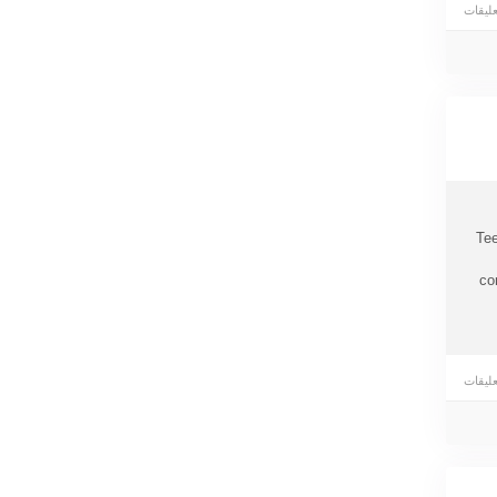
Tee
co