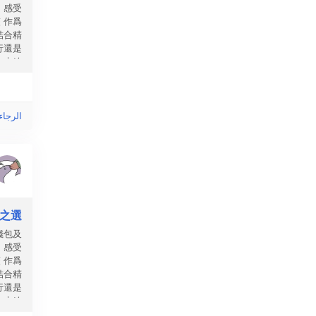
，感受
 作爲
結合精
行還是
短夾給
卡槽和
的印花
來說，
celine...
الرجاء
華之選
錢包及
，感受
 作爲
結合精
行還是
短夾給
卡槽和