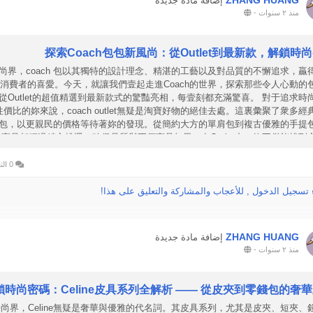
ZHANG HUANG
إضافة مادة جديدة
منذ ٢ سنوات
-
探索Coach包包新風尚：從Outlet到最新款，解鎖時
尚界，coach 包以其獨特的設計理念、精湛的工藝以及對品質的不懈追求，贏
消費者的喜愛。今天，就讓我們壹起走進Coach的世界，探索那些令人心動的
從Outlet的超值精選到最新款式的驚豔亮相，每壹刻都充滿驚喜。 對于追求時
性價比的妳來說，coach outlet無疑是淘寶好物的絕佳去處。這裏彙聚了衆多經
包，以更親民的價格等待著妳的發現。從簡約大方的單肩包到複古優雅的手提
商品都經過精心挑選，確保品質與正價商品無異。在Outlet中，妳不僅能找到
包包，還能享受到購物的樂趣與滿足感。 提到coac
0 التعليقات
 تسجيل الدخول , للأعجاب والمشاركة والتعليق على هذا!
ZHANG HUANG
إضافة مادة جديدة
منذ ٢ سنوات
-
鎖時尚密碼：Celine皮具系列全解析 —— 從皮夾到零錢包的奢
尚界，Celine無疑是奢華與優雅的代名詞。其皮具系列，尤其是皮夾、短夾、