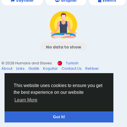
Sayfalar
Gruplar
Events
No data to show
© 2026 Humans and Slaves
Turkish
About
Links
Gizlilik
Koşullar
Contact Us
Rehber
This website uses cookies to ensure you get
the best experience on our website
Learn More
Got It!