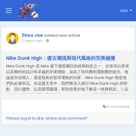
Join
Zhou Joe
added new article
2 years ago
-
Nike Dunk High：復古潮流與現代風格的完美碰撞
Nike Dunk High 是 Nike 旗下備受矚目的經典鞋款之一，自發布以來便
以其獨特的設計和卓越的穿著體驗，成為了時尚圈和運動圈的寵兒。無
論是街頭潮人，還是熱衷於籃球運動的玩家，Nike Dunk High 都是他
們的必備單品。在這篇文章中，我們將深入探討 Nike Dunk High 的特
點、流行趨勢，以及購買建議，幫助您更好地了解這一經典鞋款。 1. 設
計特點：經典與創新的完美結合Nike Dunk High 的設計靈感源自於上
世紀80年代的籃球鞋款，以其高幫的造型和穩固的支撐性能著稱。鞋面
采用了優質的皮革和合成材料，使得整體外觀既經典又不失現代感。尤
0 Comments
其是在細節處理上，nike dunk High延續了 Nike 一貫的精致工藝，無
論是鞋頭、鞋舌還是鞋側的 Swoosh 標誌，都體現出濃郁的復古風
Please log in to like, share and comment!
格。 鞋底部分，dunk...