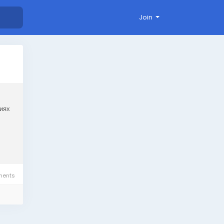
Join
тиях
ents