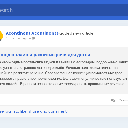
Acontinent Acontinents
added new article
2 months ago
-
опед онлайн и развитие речи для детей
а необходима постановка звуков и занятия с логопедом, подробнее о заня
о узнать на странице логопед онлайн. Речевая подготовка влияет на
нейшее развитие ребенка. Своевременная коррекция помогает быстрее
ировать правильное произношение. Большой популярностью пользуется
пед онлайн. В раннем возрасте легче формировать правильные речевые
ки. Занятия подбираются...
0 Comm
se log in to like, share and comment!