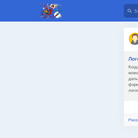
Лог
Когд
можн
даль
форм
лого
навы
Plea