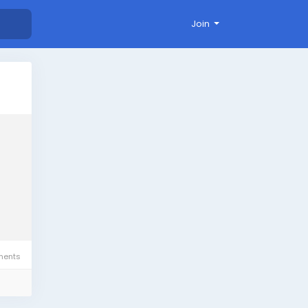
Join
ents