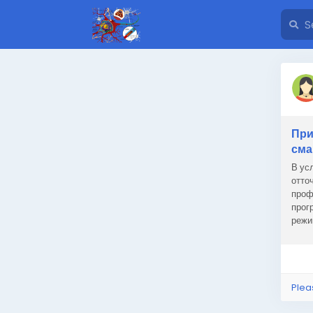
При
см
В ус
отто
проф
прог
режи
мини
Plea