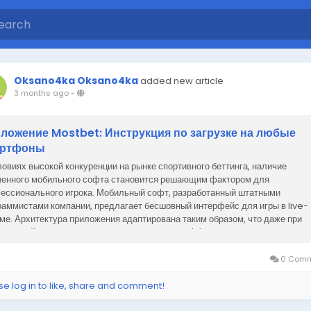
Oksano4ka Oksano4ka
added new article
3 months ago
-
ложение Mostbet: Инструкция по загрузке на любые
артфоны
ловиях высокой конкуренции на рынке спортивного беттинга, наличие
ченного мобильного софта становится решающим фактором для
ессионального игрока. Мобильный софт, разработанный штатными
раммистами компании, предлагает бесшовный интерфейс для игры в live-
ме. Архитектура приложения адаптирована таким образом, что даже при
мальной скорости интернета, обновление коэффициентов...
0 Comm
se log in to like, share and comment!