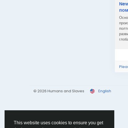
New
пом
Осно
прои
полт
разв
глоб
Newa
Plea
© 2026 Humans and Slaves
English
This website uses cookies to ensure you get