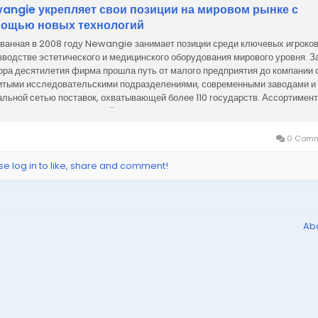
angie укрепляет свои позиции на мировом рынке с
ощью новых технологий
ванная в 2008 году Newangie занимает позиции среди ключевых игроков
зводстве эстетического и медицинского оборудования мирового уровня. З
ора десятилетия фирма прошла путь от малого предприятия до компании 
итыми исследовательскими подразделениями, современными заводами и
альной сетью поставок, охватывающей более 110 государств. Ассортимент
ngie представляет собой...
0 Comm
se log in to like, share and comment!
Ab