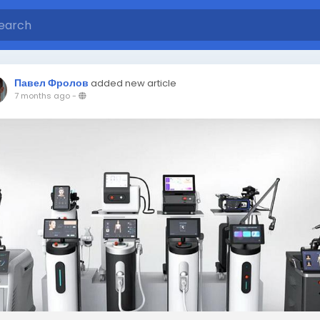
Павел Фролов
added new article
7 months ago
-