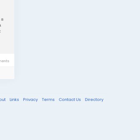
 в
а
с
ents
out
Links
Privacy
Terms
Contact Us
Directory