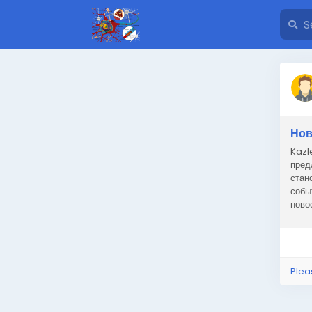
Нов
Kazl
пред
стан
собы
ново
поль
Plea