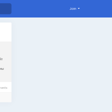
Join
йт
ены
ents