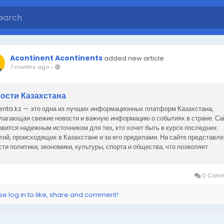
Acontinent Acontinents
added new article
7 months ago
-
ости Казахстана
enta.kz — это одна из лучших информационных платформ Казахстана,
лагающая свежие новости и важную информацию о событиях в стране. Са
овится надежным источником для тех, кто хочет быть в курсе последних
тий, происходящих в Казахстане и за его пределами. На сайте представл
сти политики, экономики, культуры, спорта и общества, что позволяет
зователям получать...
0 Comm
se log in to like, share and comment!