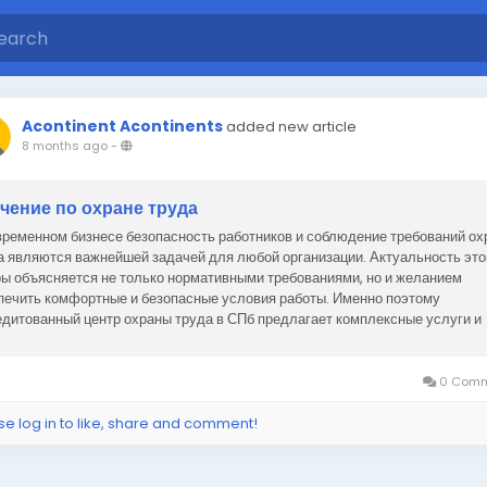
Acontinent Acontinents
added new article
8 months ago
-
чение по охране труда
временном бизнесе безопасность работников и соблюдение требований о
а являются важнейшей задачей для любой организации. Актуальность это
ы объясняется не только нормативными требованиями, но и желанием
печить комфортные и безопасные условия работы. Именно поэтому
едитованный центр охраны труда в СПб предлагает комплексные услуги и
ение, которые помогают...
0 Comm
se log in to like, share and comment!