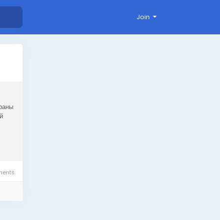
Join
храны
й
ents