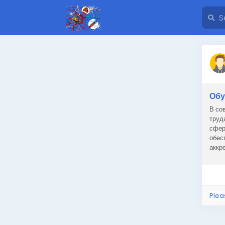
Обу
В со
труд
сфер
обес
аккр
обуч
Plea