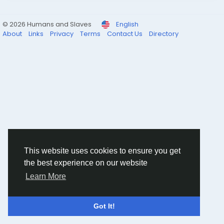
© 2026 Humans and Slaves
English
About
Links
Privacy
Terms
Contact Us
Directory
This website uses cookies to ensure you get
the best experience on our website
Learn More
Got It!