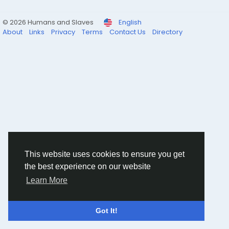
© 2026 Humans and Slaves
English
About
Links
Privacy
Terms
Contact Us
Directory
This website uses cookies to ensure you get
the best experience on our website
Learn More
Got It!