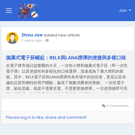
Join
Zhou Joe
added new article
2 years ago
-
拋棄式電子菸崛起：RELX與LANA煙彈的便捷與多樣口味
在電子煙市場日益繁榮的今天，一次性小煙和拋棄式電子菸（即一次性
電子煙）以其便捷性和多樣化的口味選擇，迅速成為了廣大煙民的新
寵。其中，RELX電子菸和LANA煙彈作為市場中的佼佼者，更是以其卓
越的品質和獨特的用戶體驗，贏得了無數消費者的青睞。 一次性電子
煙，顧名思義，就是不需要充電、不需要更換煙彈，一次使用後即可丟
棄的電子煙。這種電子煙的便捷性是其最大的賣點之一，例如RELX悅刻
2代阿爾法專屬熱感煙彈。用戶無需攜帶充電器或備用煙彈，只需將電
子煙隨身攜帶，即可隨時隨地享受吸煙的樂趣。此外，一次性電子煙的
0 Comments
性能也相對穩定，由於其完全封閉的設計，減少了充電、更換煙彈等操
作環節，從而降低了故障的發生率。 RELX電子菸作為電子煙市場的知名
Please log in to like, share and comment!
品牌，其產品設計精美、品質卓越。relx...