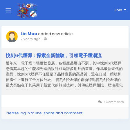
Join
Lin Maa
added new article
2 years ago
-
悅刻6代煙彈：探索全新體驗，引領電子煙潮流
近年來，電子煙市場蓬勃發展，各種産品層出不窮，其中悅刻6代煙彈
憑借其卓越的性能和先進的設計成爲許多用戶的首選。作爲最新壹代的
産品，悅刻6代煙彈不僅延續了品牌壹貫的高品質，還在口感、續航和
便攜性上進行了全方位升級。 悅刻6代煙彈的創新特點悅刻6代煙彈的
最大亮點在于其采用了新壹代的熱感技術，與傳統煙彈相比，煙油霧化
更加均勻細膩。這使得每壹口吸入都更加柔和且富有層次感，滿足了用
戶對口感的極致追求。同時，該煙彈與悅刻6代主機完美匹配，其智能
識別功能能夠根據煙彈類型自動調整功率，讓用戶無需手動設置，享受
0 Comments
智能化的使用體驗。 此外，悅刻6代煙彈在設計上采用了防漏油結構，
大大減少了使用過程中的困擾，成爲日常使用的可靠之選。...
Please log in to like, share and comment!