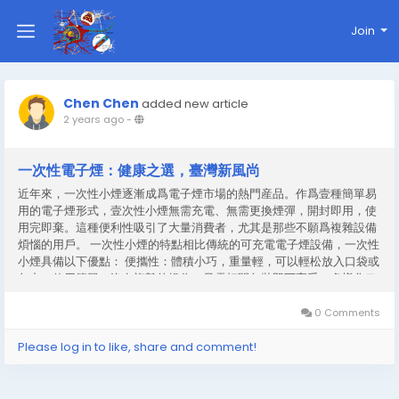
Join
Chen Chen
added new article
2 years ago
-
一次性電子煙：健康之選，臺灣新風尚
近年來，一次性小煙逐漸成爲電子煙市場的熱門産品。作爲壹種簡單易
用的電子煙形式，壹次性小煙無需充電、無需更換煙彈，開封即用，使
用完即棄。這種便利性吸引了大量消費者，尤其是那些不願爲複雜設備
煩惱的用戶。 一次性小煙的特點相比傳統的可充電電子煙設備，一次性
小煙具備以下優點： 便攜性：體積小巧，重量輕，可以輕松放入口袋或
包中。使用簡單：沒有複雜的操作，只需打開包裝即可享受。多樣化口
味：一次性小煙通常提供豐富的口味選擇，以滿足不同消費者的需求。
如果您是電子煙初次使用者或希望尋找更便捷的體驗，一次性小煙無疑
0 Comments
是一個不錯的選擇。 IQOS電子煙與一次性小煙的區別雖然iqos...
Please log in to like, share and comment!