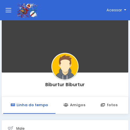
Acessar
Biburtur Biburtur
Linha do tempo
Amigos
fotos
Male