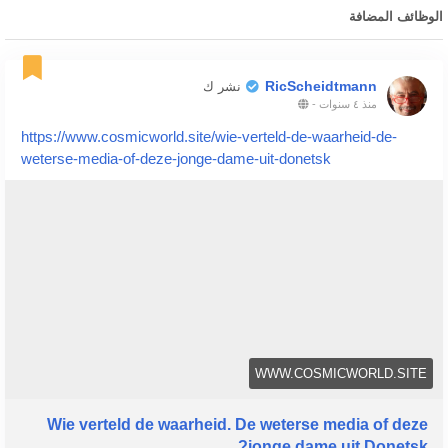
الوظائف المضافة
RicScheidtmann
نشر ك
منذ ٤ سنوات
-
https://www.cosmicworld.site/wie-verteld-de-waarheid-de-
weterse-media-of-deze-jonge-dame-uit-donetsk
WWW.COSMICWORLD.SITE
Wie verteld de waarheid. De weterse media of deze
jonge dame uit Donetsk?