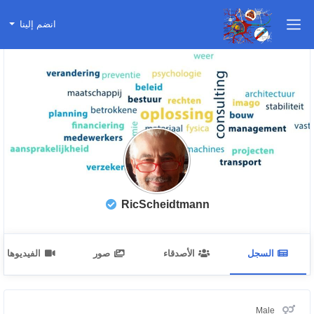
انضم إلينا
RicScheidtmann
السجل
الأصدقاء
صور
الفيديوهات
Male