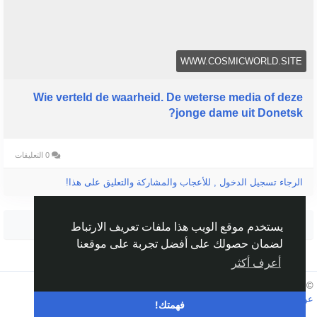
WWW.COSMICWORLD.SITE
Wie verteld de waarheid. De weterse media of deze
jonge dame uit Donetsk?
0 التعليقات
الرجاء تسجيل الدخول , للأعجاب والمشاركة والتعليق على هذا!
شاهد المزيد
يستخدم موقع الويب هذا ملفات تعريف الارتباط
لضمان حصولك على أفضل تجربة على موقعنا
أعرف أكثر
Arabic
© 2026 Humans and Slaves
عن
الروابط
الخصوصية
الشروط
اتصل بنا
الدليل
فهمتك!