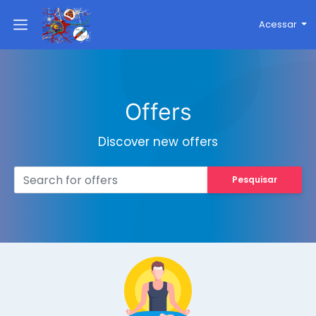
Acessar
Offers
Discover new offers
Pesquisar